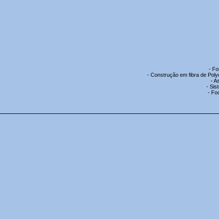
- Fo
- Construção em fibra de Poly
- A
- Sis
- Foc