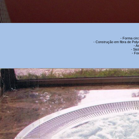
- Forma circ
- Construção em fibra de Poly
- A
- Sis
- Foc