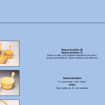
Sauna buckets 4L
Sauna buckets 7L
Feitos à mão com madeira filandesa de pinho,
presa com bamboo. Base vedada com silicone.
Sauna buckets
4 L sem base, com "inset"
Inset
.
Para balde de 4 L de madeira